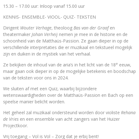
15.30 – 17.00 uur: Inloop vanaf 15.00 uur
KENNIS- ENSEMBLE- VIOOL- QUIZ- TEKSTEN
Dirigent
Wouter Verhage
, theoloog
Bas van der Graaf
en
theatermaker
Johan Verheij
nemen je mee in de historie en de
schoonheid van de Matthaüs-Passion. Ze gaan dieper in op de
verschillende interpretaties die er muzikaal en tekstueel mogelijk
zijn en duiken in de mystiek van het verhaal.
e
Ze bekijken de inhoud van de aria’s in het licht van de 18
eeuw,
maar gaan ook dieper in op de mogelijke betekenis en boodschap
van de teksten voor ons in 2024.
We sluiten af met een Quiz, waarbij bijzondere
wetenswaardigheden over de Matthaüs-Passion en Bach op een
speelse manier belicht worden.
Het geheel zal muzikaal ondersteund worden door violiste
Rehana
de Vries
en een ensemble van acht zangers van het Huizer
Projectkoor.
Vrij toegang – Vol is Vol – Zorg dat je erbij bent!