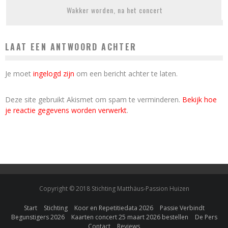
Wakker worden, na het concert
LAAT EEN ANTWOORD ACHTER
Je moet
ingelogd zijn
om een bericht achter te laten.
Deze site gebruikt Akismet om spam te verminderen.
Bekijk hoe
je reactie gegevens worden verwerkt
.
Copyright © 2018 Stichting Matthäus-Passion Huizen
Start
Stichting
Koor en Repetitiedata 2026
Passie Verbindt
Begunstigers 2026
Kaarten concert 25 maart 2026 bestellen
De Pers
Contact
Reviews