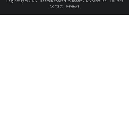
Begunstigers 2026
Kaarten concert 25 maart 2026 bestellen
De Pers
Contact
Reviews