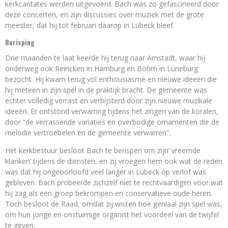
kerkcantates werden uitgevoerd. Bach was zo gefascineerd door
deze concerten, en zijn discussies over muziek met de grote
meester, dat hij tot februari daarop in Lübeck bleef.
Berisping
Drie maanden te laat keerde hij terug naar Arnstadt, waar hij
onderweg ook Reincken in Hamburg en Böhm in Lüneburg
bezocht. Hij kwam terug vol enthousiasme en nieuwe ideeën die
hij meteen in zijn spel in de praktijk bracht. De gemeente was
echter volledig verrast en verbijsterd door zijn nieuwe muzikale
ideeën. Er ontstond verwarring tijdens het zingen van de koralen,
door “de verrassende variaties en overbodige ornamenten die de
melodie vertroebelen en de gemeente verwarren”.
Het kerkbestuur besloot Bach te berispen om zijn’ vreemde
klanken’ tijdens de diensten, en zij vroegen hem ook wat de reden
was dat hij ongeoorloofd veel langer in Lübeck op verlof was
gebleven. Bach probeerde zichzelf niet te rechtvaardigen voor wat
hij zag als een groep bekrompen en conservatieve oude heren.
Toch besloot de Raad, omdat zij wisten hoe geniaal zijn spel was,
om hun jonge en onstuimige organist het voordeel van de twijfel
te geven.