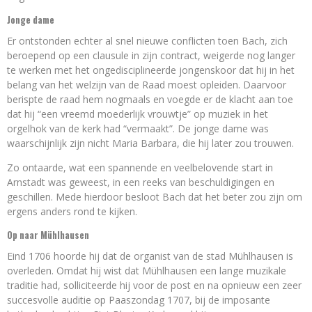
Jonge dame
Er ontstonden echter al snel nieuwe conflicten toen Bach, zich
beroepend op een clausule in zijn contract, weigerde nog langer
te werken met het ongedisciplineerde jongenskoor dat hij in het
belang van het welzijn van de Raad moest opleiden. Daarvoor
berispte de raad hem nogmaals en voegde er de klacht aan toe
dat hij “een vreemd moederlijk vrouwtje” op muziek in het
orgelhok van de kerk had “vermaakt”. De jonge dame was
waarschijnlijk zijn nicht Maria Barbara, die hij later zou trouwen.
Zo ontaarde, wat een spannende en veelbelovende start in
Arnstadt was geweest, in een reeks van beschuldigingen en
geschillen. Mede hierdoor besloot Bach dat het beter zou zijn om
ergens anders rond te kijken.
Op naar Mühlhausen
Eind 1706 hoorde hij dat de organist van de stad Mühlhausen is
overleden. Omdat hij wist dat Mühlhausen een lange muzikale
traditie had, solliciteerde hij voor de post en na opnieuw een zeer
succesvolle auditie op Paaszondag 1707, bij de imposante