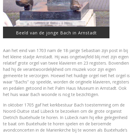
Beeld van de jonge Bach in Arnstadt
Aan het eind van 1703 nam de 18-jarige Sebastian zijn post in bij
het kleine stadje Arnstadt. Hij was ongetwijfeld blij met zijn eigen
relatief grote orgel van twee klavieren en 23 registers. Bovendien
had hij de verantwoordelijkheid om muziek voor zijn eigen
gemeente te verzorgen. Hoewel het huidige orgel niet het orgel is
waar “Bachs” op speelde, worden de originele klavieren, registers
en pedalen getoond in het Palm Haus Museum in Arnstadt. Ook
het huis waar Bach woonde is nog te bezichtigen.
In oktober 1705 gaf het kerkbestuur Bach toestemming om de
Noord-Duitse stad Lübeck te bezoeken om de grote organist
Dietrich Buxtehude te horen. In Lübeck nam hij elke gelegenheid
te baat om Buxtehude te horen spelen en de beroemde
avondconcerten in de Marienkirche bij te wonen als Buxtehude’s