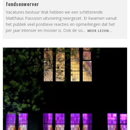
fondsenwerver
Vacatures bestuur Wat hebben we een schitterende
Matthäus Passsion uitvoering neergezet. Er kwamen vanuit
het publiek veel positieve reacties en opmerkingen dat het
per jaar intenser en mooier is. Ook de so
...
MEER LEZEN...