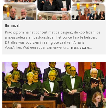
De nazit
Prachtig om na het concert met de dirigent, de koorleden, de
ambassadeurs en bestuursleden het concert na te beleven.
Dit alles was voorzien in een grote zaal van Amaris
VoorAnker. Wat een super samenwerkin
...
MEER LEZEN...