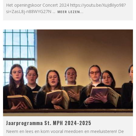
Het openingskoor Concert 2024 https://youtu.be/XuJdliIyo98?
si=ZasL8j-n88WYG27N
...
MEER LEZEN...
Jaarprogramma St. MPH 2024-2025
Neem en lees en kom vooral meedoen en meeluisteren! De