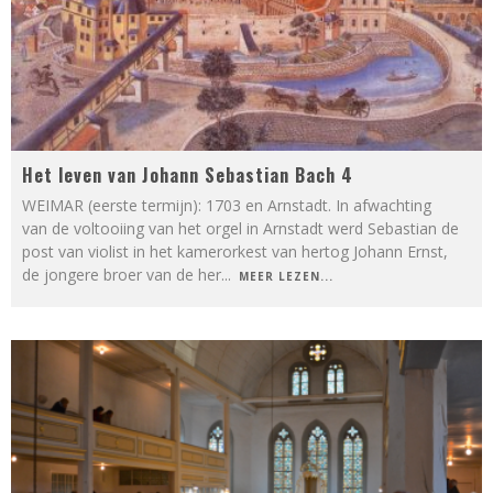
Het leven van Johann Sebastian Bach 4
WEIMAR (eerste termijn): 1703 en Arnstadt. In afwachting
van de voltooiing van het orgel in Arnstadt werd Sebastian de
post van violist in het kamerorkest van hertog Johann Ernst,
de jongere broer van de her
...
MEER LEZEN...